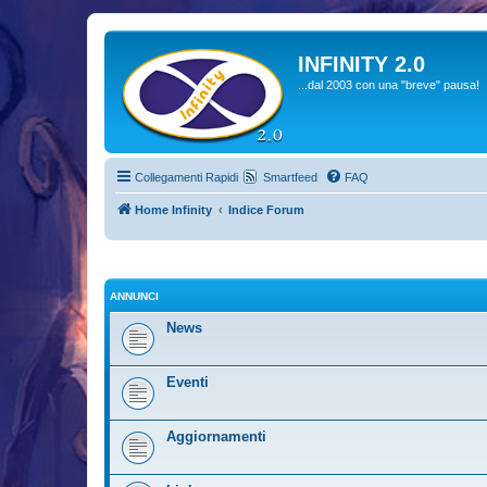
INFINITY 2.0
...dal 2003 con una "breve" pausa!
Collegamenti Rapidi
Smartfeed
FAQ
Home Infinity
Indice Forum
ANNUNCI
News
Eventi
Aggiornamenti