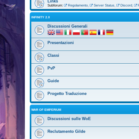
Links
Subforum:
Regolamento
,
Server Status
,
Discord
,
INFINITY 2.0
Discussioni Generali
Presentazioni
Classi
PvP
Guide
Progetto Traduzione
WAR OF EMPERIUM
Discussioni sulle WoE
Reclutamento Gilde