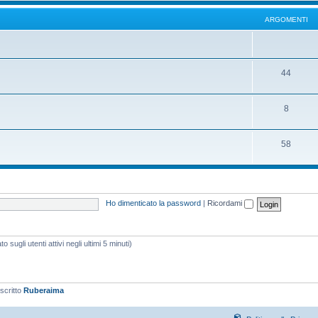
ARGOMENTI
44
8
58
Ho dimenticato la password
|
Ricordami
 sugli utenti attivi negli ultimi 5 minuti)
iscritto
Ruberaima