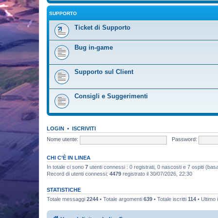
SUPPORTO
Ticket di Supporto
Bug in-game
Supporto sul Client
Consigli e Suggerimenti
LOGIN
•
ISCRIVITI
Nome utente:
Password:
CHI C’È IN LINEA
In totale ci sono
7
utenti connessi : 0 registrati, 0 nascosti e 7 ospiti (basato
Record di utenti connessi:
4479
registrato il 30/07/2026, 22:30
STATISTICHE
Totale messaggi
2244
• Totale argomenti
639
• Totale iscritti
114
• Ultimo 