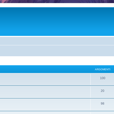
ARGOMENTI
100
20
98