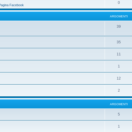
0
Pagina Facebook
ARGOMENTI
39
35
11
1
12
2
ARGOMENTI
5
1