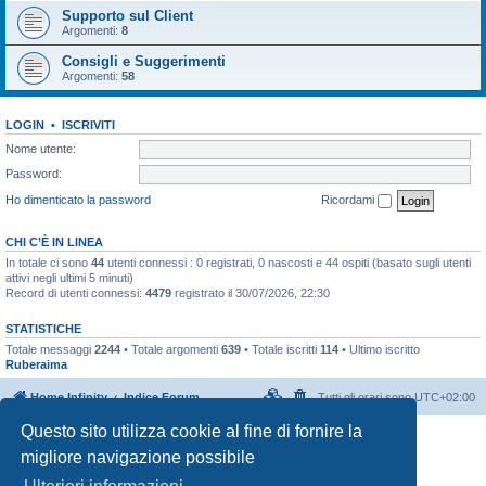
Supporto sul Client
Argomenti:
8
Consigli e Suggerimenti
Argomenti:
58
LOGIN
•
ISCRIVITI
Nome utente:
Password:
Ho dimenticato la password
Ricordami
CHI C’È IN LINEA
In totale ci sono
44
utenti connessi : 0 registrati, 0 nascosti e 44 ospiti (basato sugli utenti
attivi negli ultimi 5 minuti)
Record di utenti connessi:
4479
registrato il 30/07/2026, 22:30
STATISTICHE
Totale messaggi
2244
• Totale argomenti
639
• Totale iscritti
114
• Ultimo iscritto
Ruberaima
Home Infinity
Indice Forum
Tutti gli orari sono
UTC+02:00
Questo sito utilizza cookie al fine di fornire la
Creato da
phpBB
® Forum Software © phpBB Limited
migliore navigazione possibile
Traduzione Italiana
phpBB-Italia.it
Privacy
|
Condizioni