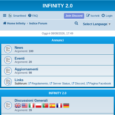
INFINITY 2.0
Smartfeed
FAQ
Join Discord
Iscriviti
Login
C
Home Infinity
Indice Forum
Select Language
▼
e
Oggi è 08/08/2026, 17:49
r
Annunci
c
News
a
Argomenti:
100
Eventi
Argomenti:
20
Aggiornamenti
Argomenti:
98
Links
Subforum:
Regolamento
,
Server Status
,
Discord
,
Pagina Facebook
INFINITY 2.0
Discussioni Generali
Argomenti:
39