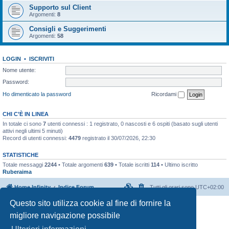
Supporto sul Client
Argomenti:
8
Consigli e Suggerimenti
Argomenti:
58
LOGIN
•
ISCRIVITI
Nome utente:
Password:
Ho dimenticato la password
Ricordami
CHI C’È IN LINEA
In totale ci sono
7
utenti connessi : 1 registrato, 0 nascosti e 6 ospiti (basato sugli utenti
attivi negli ultimi 5 minuti)
Record di utenti connessi:
4479
registrato il 30/07/2026, 22:30
STATISTICHE
Totale messaggi
2244
• Totale argomenti
639
• Totale iscritti
114
• Ultimo iscritto
Ruberaima
Home Infinity
Indice Forum
Tutti gli orari sono
UTC+02:00
Questo sito utilizza cookie al fine di fornire la
Creato da
phpBB
® Forum Software © phpBB Limited
migliore navigazione possibile
Traduzione Italiana
phpBB-Italia.it
Privacy
|
Condizioni