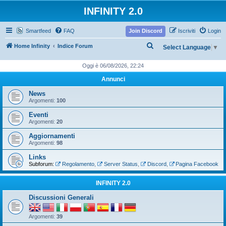
INFINITY 2.0
Smartfeed
FAQ
Join Discord
Iscriviti
Login
C
Home Infinity
Indice Forum
Select Language
▼
e
Oggi è 06/08/2026, 22:24
r
Annunci
c
News
a
Argomenti:
100
Eventi
Argomenti:
20
Aggiornamenti
Argomenti:
98
Links
Subforum:
Regolamento
,
Server Status
,
Discord
,
Pagina Facebook
INFINITY 2.0
Discussioni Generali
Argomenti:
39