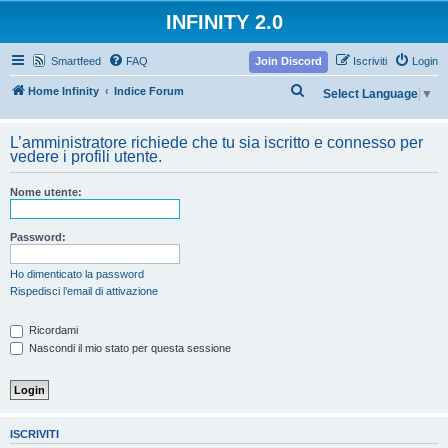
INFINITY 2.0
Smartfeed
FAQ
Join Discord
Iscriviti
Login
C
Home Infinity
Indice Forum
Select Language
▼
e
r
L’amministratore richiede che tu sia iscritto e connesso per
vedere i profili utente.
c
a
Nome utente:
Password:
Ho dimenticato la password
Rispedisci l’email di attivazione
Ricordami
Nascondi il mio stato per questa sessione
ISCRIVITI