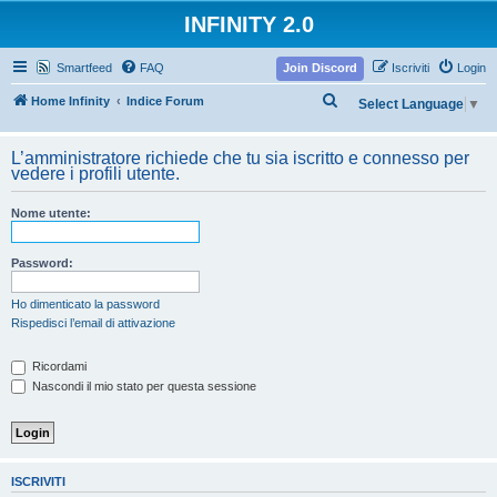
INFINITY 2.0
Smartfeed
FAQ
Join Discord
Iscriviti
Login
C
Home Infinity
Indice Forum
Select Language
▼
e
r
L’amministratore richiede che tu sia iscritto e connesso per
vedere i profili utente.
c
a
Nome utente:
Password:
Ho dimenticato la password
Rispedisci l’email di attivazione
Ricordami
Nascondi il mio stato per questa sessione
ISCRIVITI