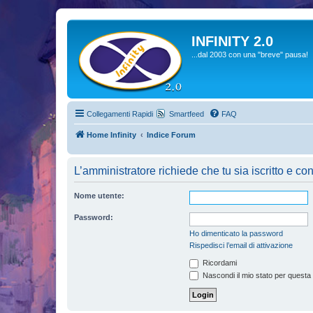
INFINITY 2.0
...dal 2003 con una "breve" pausa!
Collegamenti Rapidi
Smartfeed
FAQ
Home Infinity
Indice Forum
L’amministratore richiede che tu sia iscritto e con
Nome utente:
Password:
Ho dimenticato la password
Rispedisci l’email di attivazione
Ricordami
Nascondi il mio stato per questa