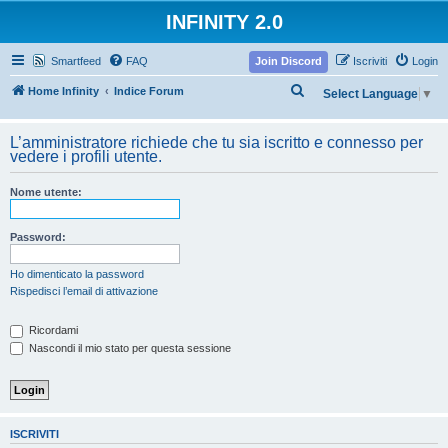
INFINITY 2.0
Smartfeed
FAQ
Join Discord
Iscriviti
Login
C
Home Infinity
Indice Forum
Select Language
▼
e
r
L’amministratore richiede che tu sia iscritto e connesso per
vedere i profili utente.
c
a
Nome utente:
Password:
Ho dimenticato la password
Rispedisci l’email di attivazione
Ricordami
Nascondi il mio stato per questa sessione
ISCRIVITI