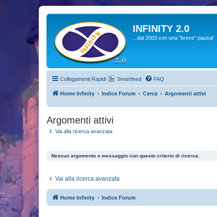
INFINITY 2.0
...dal 2003 con una "breve" pausa!
Collegamenti Rapidi
Smartfeed
FAQ
Home Infinity
Indice Forum
Cerca
Argomenti attivi
Argomenti attivi
Vai alla ricerca avanzata
Nessun argomento o messaggio con questo criterio di ricerca.
Vai alla ricerca avanzata
Home Infinity
Indice Forum