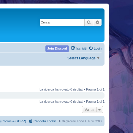
Cerca
Ricerca avanzata
Join Discord
Iscriviti
Login
Select Language
▼
La ricerca ha trovato 0 risultati • Pagina
1
di
1
La ricerca ha trovato 0 risultati • Pagina
1
di
1
Vai a
cy (Cookie & GDPR)
Cancella cookie
Tutti gli orari sono
UTC+02:00