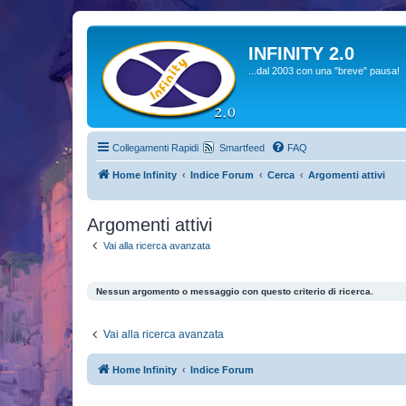
INFINITY 2.0
...dal 2003 con una "breve" pausa!
Collegamenti Rapidi
Smartfeed
FAQ
Home Infinity
Indice Forum
Cerca
Argomenti attivi
Argomenti attivi
Vai alla ricerca avanzata
Nessun argomento o messaggio con questo criterio di ricerca.
Vai alla ricerca avanzata
Home Infinity
Indice Forum