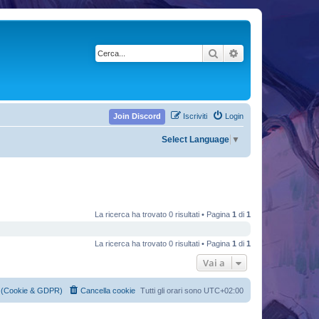
Cerca
Ricerca avanzata
Join Discord
Iscriviti
Login
Select Language
▼
La ricerca ha trovato 0 risultati • Pagina
1
di
1
La ricerca ha trovato 0 risultati • Pagina
1
di
1
Vai a
cy (Cookie & GDPR)
Cancella cookie
Tutti gli orari sono
UTC+02:00