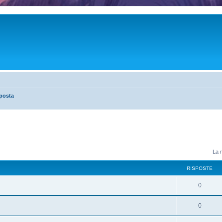
posta
La r
RISPOSTE
0
0