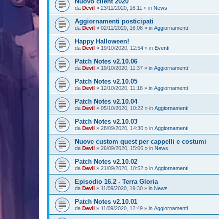
Nuovo client 2020
da
Devil
»
23/11/2020, 16:11
» in
News
Aggiornamenti posticipati
da
Devil
»
02/11/2020, 16:08
» in
Aggiornamenti
Happy Halloween!
da
Devil
»
19/10/2020, 12:54
» in
Eventi
Patch Notes v2.10.06
da
Devil
»
19/10/2020, 11:37
» in
Aggiornamenti
Patch Notes v2.10.05
da
Devil
»
12/10/2020, 11:18
» in
Aggiornamenti
Patch Notes v2.10.04
da
Devil
»
05/10/2020, 10:22
» in
Aggiornamenti
Patch Notes v2.10.03
da
Devil
»
28/09/2020, 14:30
» in
Aggiornamenti
Nuove custom quest per cappelli e costumi
da
Devil
»
26/09/2020, 15:06
» in
News
Patch Notes v2.10.02
da
Devil
»
21/09/2020, 10:52
» in
Aggiornamenti
Episodio 16.2 - Terra Gloria
da
Devil
»
11/09/2020, 19:30
» in
News
Patch Notes v2.10.01
da
Devil
»
11/09/2020, 12:49
» in
Aggiornamenti