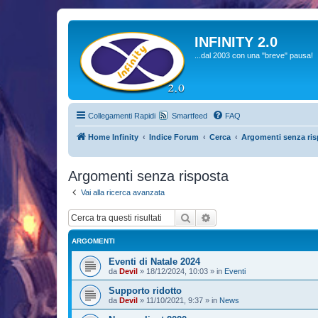
INFINITY 2.0
...dal 2003 con una "breve" pausa!
Collegamenti Rapidi
Smartfeed
FAQ
Home Infinity
Indice Forum
Cerca
Argomenti senza ris
Argomenti senza risposta
Vai alla ricerca avanzata
Cerca
Ricerca avanzata
ARGOMENTI
Eventi di Natale 2024
da
Devil
»
18/12/2024, 10:03
» in
Eventi
Supporto ridotto
da
Devil
»
11/10/2021, 9:37
» in
News