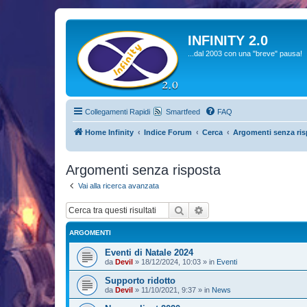
INFINITY 2.0
...dal 2003 con una "breve" pausa!
Collegamenti Rapidi
Smartfeed
FAQ
Home Infinity
Indice Forum
Cerca
Argomenti senza ris
Argomenti senza risposta
Vai alla ricerca avanzata
Cerca
Ricerca avanzata
ARGOMENTI
Eventi di Natale 2024
da
Devil
»
18/12/2024, 10:03
» in
Eventi
Supporto ridotto
da
Devil
»
11/10/2021, 9:37
» in
News