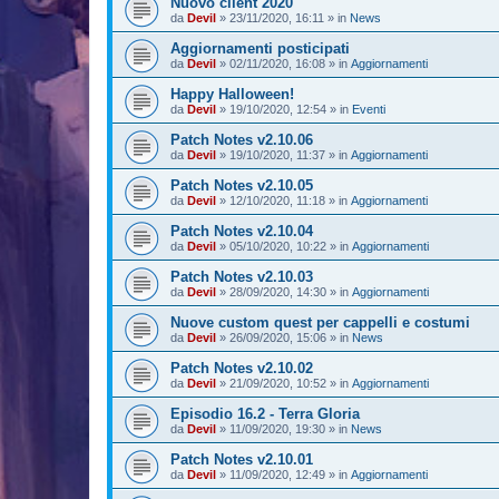
Nuovo client 2020
da
Devil
»
23/11/2020, 16:11
» in
News
Aggiornamenti posticipati
da
Devil
»
02/11/2020, 16:08
» in
Aggiornamenti
Happy Halloween!
da
Devil
»
19/10/2020, 12:54
» in
Eventi
Patch Notes v2.10.06
da
Devil
»
19/10/2020, 11:37
» in
Aggiornamenti
Patch Notes v2.10.05
da
Devil
»
12/10/2020, 11:18
» in
Aggiornamenti
Patch Notes v2.10.04
da
Devil
»
05/10/2020, 10:22
» in
Aggiornamenti
Patch Notes v2.10.03
da
Devil
»
28/09/2020, 14:30
» in
Aggiornamenti
Nuove custom quest per cappelli e costumi
da
Devil
»
26/09/2020, 15:06
» in
News
Patch Notes v2.10.02
da
Devil
»
21/09/2020, 10:52
» in
Aggiornamenti
Episodio 16.2 - Terra Gloria
da
Devil
»
11/09/2020, 19:30
» in
News
Patch Notes v2.10.01
da
Devil
»
11/09/2020, 12:49
» in
Aggiornamenti