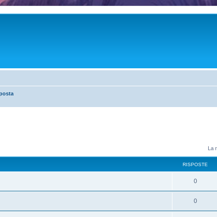
posta
La r
RISPOSTE
0
0