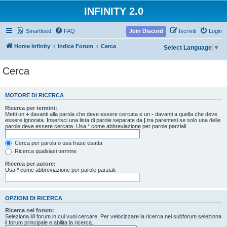
INFINITY 2.0
Smartfeed
FAQ
Join Discord
Iscriviti
Login
Home Infinity
Indice Forum
Cerca
Select Language
▼
Cerca
MOTORE DI RICERCA
Ricerca per termini:
Metti un
+
davanti alla parola che deve essere cercata e un
-
davanti a quella che deve
essere ignorata. Inserisci una lista di parole separate da
|
tra parentesi se solo una delle
parole deve essere cercata. Usa * come abbreviazione per parole parziali.
Cerca per parola o usa frase esatta
Ricerca qualsiasi termine
Ricerca per autore:
Usa * come abbreviazione per parole parziali.
OPZIONI DI RICERCA
Ricerca nei forum:
Seleziona il/i forum in cui vuoi cercare. Per velocizzare la ricerca nei subforum seleziona
il forum principale e abilita la ricerca.