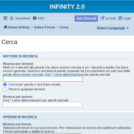
INFINITY 2.0
Smartfeed
FAQ
Join Discord
Iscriviti
Login
Home Infinity
Indice Forum
Cerca
Select Language
▼
Cerca
MOTORE DI RICERCA
Ricerca per termini:
Metti un
+
davanti alla parola che deve essere cercata e un
-
davanti a quella che deve
essere ignorata. Inserisci una lista di parole separate da
|
tra parentesi se solo una delle
parole deve essere cercata. Usa * come abbreviazione per parole parziali.
Cerca per parola o usa frase esatta
Ricerca qualsiasi termine
Ricerca per autore:
Usa * come abbreviazione per parole parziali.
OPZIONI DI RICERCA
Ricerca nei forum:
Seleziona il/i forum in cui vuoi cercare. Per velocizzare la ricerca nei subforum seleziona
il forum principale e abilita la ricerca.