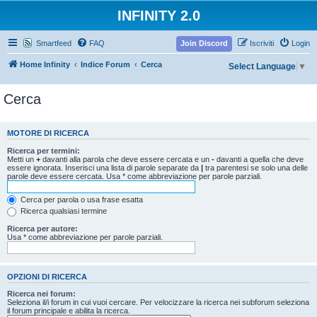
INFINITY 2.0
Smartfeed
FAQ
Join Discord
Iscriviti
Login
Home Infinity
Indice Forum
Cerca
Select Language
▼
Cerca
MOTORE DI RICERCA
Ricerca per termini:
Metti un
+
davanti alla parola che deve essere cercata e un
-
davanti a quella che deve
essere ignorata. Inserisci una lista di parole separate da
|
tra parentesi se solo una delle
parole deve essere cercata. Usa * come abbreviazione per parole parziali.
Cerca per parola o usa frase esatta
Ricerca qualsiasi termine
Ricerca per autore:
Usa * come abbreviazione per parole parziali.
OPZIONI DI RICERCA
Ricerca nei forum:
Seleziona il/i forum in cui vuoi cercare. Per velocizzare la ricerca nei subforum seleziona
il forum principale e abilita la ricerca.