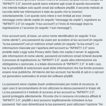
“INFINITY 2.0”, benché questi siano estranei agli scopi di questo documento
che intende trattare solo quelli creati dal software phpBB. Il secondo metodo di
raccolta delle tue informazioni è dato da quello che tu inserisci
volontariamente. Con questo sono intesi e non limitati ad essi: inviare
messaggi come utente ospite (in seguito “messaggi da ospite”), registrarsi su
“INFINITY 2.0” (in seguito “il tuo account”) e l’invio di messaggi dopo la
registrazione e l’accesso (in seguito “i tuoi messaggi”).
Il tuo account avrà, di base, un unico nome identificativo (in seguito “il tuo
nome utente”), una password da usare per accedere al tuo account (in seguito
“la tua password”) ed un indirizzo email valido (in seguito “la tua email”). Le
informazioni rilasciate per l’apertura dell’account su “INFINITY 2.0” sono
protette dalle Leggi sulla Privacy dello Stato che ospita il server. In aggiunta
alle informazioni di nome utente, password ed indirizzo email richiesti durante
il processo di registrazione su “INFINITY 2.0”, quale altra informazione sia
obbligatoria o opzionale, è a totale discrezione di “INFINITY 2.0”. In tutti i casi,
hai la possibilità di selezionare quali delle informazioni che hai fornito possano
essere rese pubbliche. All’interno del tuo account, hai facoltà di opt-in o opt-out
sul generatore automatico di email del software phpBB.
La password viene criptata (hash unidirezionale) per motivi di sicurezza. In
ogni caso ti raccomandiamo di non utilizzare la stessa password in troppi siti.
La tua password è il metodo di accesso al tuo account su “INFINITY 2.0”,
quindi proteggila attentamente. Ricorda che in nessuna circostanza affiliati di
“INFINITY 2.0”, phpBB o terzi possono legittimamente richiedere la tua
password. Nel caso dimenticassi la tua password, puoi utilizzare l’opzione “Ho