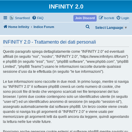
INFINITY 2.0
Smartfeed
FAQ
Join Discord
Iscriviti
Login
C
Home Infinity
Indice Forum
Select Language
▼
e
r
INFINITY 2.0 - Trattamento dei dati personali
c
Questo paragrafo spiega dettagliatamente come “INFINITY 2.0” ed eventuali
a
affiliati (in seguito “noi”, “nostro”, “INFINITY 2.0”, “https://www.infinityro.it/forum”)
e phpBB (in seguito “essi”, “loro”, “phpBB software”, “www.phpbb.com”, “phpBB
Limited”, “phpBB Teams”) usano le informazioni raccolte durante qualsiasi
sessione d’uso da te effettuata (in seguito “le tue informazioni”).
Le tue informazioni sono raccolte in due modi. In primo luogo, mentre si naviga
su “INFINITY 2.0” il software phpBB creerà un certo numero di cookie, che
sono piccoli file di testo che vengono scaricati nei file temporanei del tuo
browser. I primi due cookie contengono solo un identificativo utente (in seguito
“user-id”) ed un identificativo anonimo di sessione (in seguito “session-id”),
assegnato automaticamente dal software phpBB. Un terzo cookie viene creato
quando si naviga tra gli argomenti di “INFINITY 2.0” e viene usato per
memorizzare gli argomenti letti da quelli ancora da leggere, quindi agevolando
la lettura nelle tue visite future.
Possiamo anche generare cookie esterni al software phpBB mentre navighi su