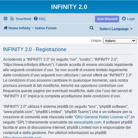
INFINITY 2.0
Smartfeed
FAQ
Join Discord
Login
C
Home Infinity
Indice Forum
Select Language
▼
e
Lingua:
r
INFINITY 2.0 - Registrazione
c
a
Accedendo a “INFINITY 2.0” (in seguito “noi”, “nostro”, “INFINITY 2.0”,
“https://www.infinityro.it/forum”), l’utente accetta di essere vincolato legalmente
alle seguenti condizioni d’uso. Se non accetti di essere limitato legalmente
dalle condizioni d’uso seguenti non utilizzare i servizi offerti da “INFINITY 2.0”.
Le condizioni d’uso possono cambiare in qualunque momento, sarà nostra
premura avvisarti di tali modifiche, benché sia opportuno controllare con
frequenza queste pagine per eventuali modifiche, dato che l’uso dei servizi di
“INFINITY 2.0” implica la completa accettazione delle condizioni d’uso.
“INFINITY 2.0” utilizza il sistema phpBB (in seguito “loro”, “phpBB software”,
“www.phpbb.com”, “phpBB Limited”, “phpBB Teams”) che è un software per la
creazione di comunità web rilasciata sotto “
GNU General Public License v2
” (in
seguito “GPL”) liberamente scaricabile da
www.phpbb.com
. Il software phpBB
facilita le aree di discussione internet; phpBB Limited non è responsabile dei
contenuti e della gestione. Per ulteriori informazioni su phpBB: