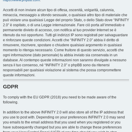
https://www.phpbb.com
.
Accetti di non inviare alcun tipo di offesa, oscenità, volgarità, calunnia,
minaccia, messaggio a sfondo sessuale, o qualsiasi altro tipo di materiale che
può violare una qualsiasi Legge del proprio Stato, o dello Stato dove “INFINITY
2.0” è ospitato, o di una Legge internazionale. Fare ciò porta all’immediato e
permanente divieto di accesso, con notifica al tuo provider Internet se è
ritenuto da noi opportuno. Tutti gli indirizzi IP sono registrati per salvaguardare
e rinforzare queste condizioni. Accetti che “INFINITY 2.0” abbia il diritto di
rimuovere, riscrivere, spostare o chiudere qualsiasi argomento in qualsiasi
momento lo ritenga necessario. Come fruitore di questo servizio, accetti che
ogni informazione (dato personale) tu abbia inviato sia conservata in un
database. Al contempo queste informazioni non saranno divulgate a nessuno
senza il tuo consenso, né “INFINITY 2.0” o phpBB sono da ritenersi
responsabili per qualsiasi violazione al sistema che possa compromettere
queste informazioni.
GDPR
To comply with the EU GDPR (2018) you need to be made aware of the
following.
In addition to the above INFINITY 2.0 will also store all of the IP address that
you use to post with. Depending on your preferences INFINITY 2.0 may send
you emails to the email address that you used when you registered or you
have subsequently changed but you are able to change these preferences