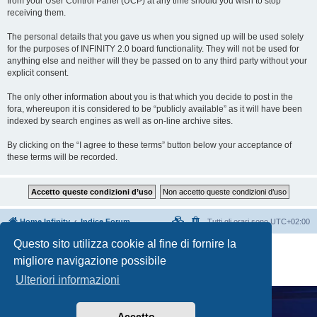
from your User Control Panel (UCP) at any time should you wish to stop
receiving them.
The personal details that you gave us when you signed up will be used solely
for the purposes of INFINITY 2.0 board functionality. They will not be used for
anything else and neither will they be passed on to any third party without your
explicit consent.
The only other information about you is that which you decide to post in the
fora, whereupon it is considered to be “publicly available” as it will have been
indexed by search engines as well as on-line archive sites.
By clicking on the “I agree to these terms” button below your acceptance of
these terms will be recorded.
Home Infinity
Indice Forum
Tutti gli orari sono
UTC+02:00
Questo sito utilizza cookie al fine di fornire la
Creato da
phpBB
® Forum Software © phpBB Limited
migliore navigazione possibile
Traduzione Italiana
phpBB-Italia.it
Privacy
|
Condizioni
Ulteriori informazioni
Accetto