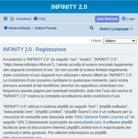
INFINITY 2.0
Smartfeed
FAQ
Join Discord
Login
C
Home Infinity
Indice Forum
Select Language
▼
e
Lingua:
r
INFINITY 2.0 - Registrazione
c
a
Accedendo a “INFINITY 2.0” (in seguito “noi”, “nostro”, “INFINITY 2.0”,
“https://www.infinityro.it/forum”), l’utente accetta di essere vincolato legalmente
alle seguenti condizioni d’uso. Se non accetti di essere limitato legalmente
dalle condizioni d’uso seguenti non utilizzare i servizi offerti da “INFINITY 2.0”.
Le condizioni d’uso possono cambiare in qualunque momento, sarà nostra
premura avvisarti di tali modifiche, benché sia opportuno controllare con
frequenza queste pagine per eventuali modifiche, dato che l’uso dei servizi di
“INFINITY 2.0” implica la completa accettazione delle condizioni d’uso.
“INFINITY 2.0” utilizza il sistema phpBB (in seguito “loro”, “phpBB software”,
“www.phpbb.com”, “phpBB Limited”, “phpBB Teams”) che è un software per la
creazione di comunità web rilasciata sotto “
GNU General Public License v2
” (in
seguito “GPL”) liberamente scaricabile da
www.phpbb.com
. Il software phpBB
facilita le aree di discussione internet; phpBB Limited non è responsabile dei
contenuti e della gestione. Per ulteriori informazioni su phpBB: