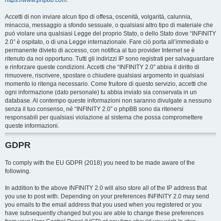
https://www.phpbb.com
.
Accetti di non inviare alcun tipo di offesa, oscenità, volgarità, calunnia,
minaccia, messaggio a sfondo sessuale, o qualsiasi altro tipo di materiale che
può violare una qualsiasi Legge del proprio Stato, o dello Stato dove “INFINITY
2.0” è ospitato, o di una Legge internazionale. Fare ciò porta all’immediato e
permanente divieto di accesso, con notifica al tuo provider Internet se è
ritenuto da noi opportuno. Tutti gli indirizzi IP sono registrati per salvaguardare
e rinforzare queste condizioni. Accetti che “INFINITY 2.0” abbia il diritto di
rimuovere, riscrivere, spostare o chiudere qualsiasi argomento in qualsiasi
momento lo ritenga necessario. Come fruitore di questo servizio, accetti che
ogni informazione (dato personale) tu abbia inviato sia conservata in un
database. Al contempo queste informazioni non saranno divulgate a nessuno
senza il tuo consenso, né “INFINITY 2.0” o phpBB sono da ritenersi
responsabili per qualsiasi violazione al sistema che possa compromettere
queste informazioni.
GDPR
To comply with the EU GDPR (2018) you need to be made aware of the
following.
In addition to the above INFINITY 2.0 will also store all of the IP address that
you use to post with. Depending on your preferences INFINITY 2.0 may send
you emails to the email address that you used when you registered or you
have subsequently changed but you are able to change these preferences