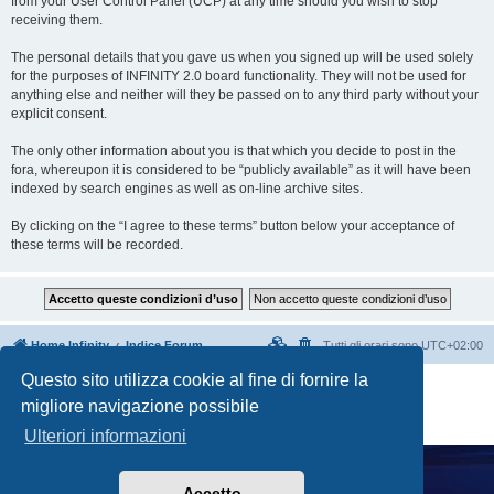
from your User Control Panel (UCP) at any time should you wish to stop
receiving them.
The personal details that you gave us when you signed up will be used solely
for the purposes of INFINITY 2.0 board functionality. They will not be used for
anything else and neither will they be passed on to any third party without your
explicit consent.
The only other information about you is that which you decide to post in the
fora, whereupon it is considered to be “publicly available” as it will have been
indexed by search engines as well as on-line archive sites.
By clicking on the “I agree to these terms” button below your acceptance of
these terms will be recorded.
Home Infinity
Indice Forum
Tutti gli orari sono
UTC+02:00
Questo sito utilizza cookie al fine di fornire la
Creato da
phpBB
® Forum Software © phpBB Limited
migliore navigazione possibile
Traduzione Italiana
phpBB-Italia.it
Privacy
|
Condizioni
Ulteriori informazioni
Accetto