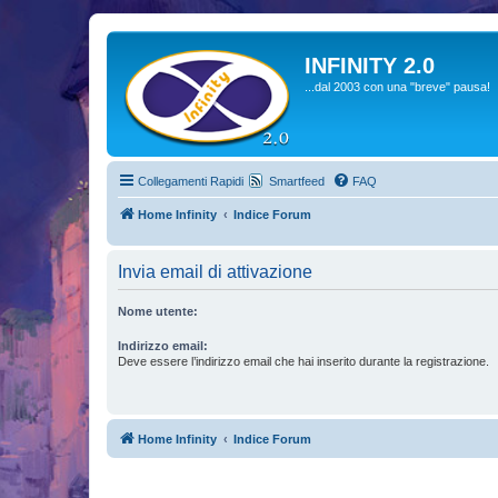
INFINITY 2.0
...dal 2003 con una "breve" pausa!
Collegamenti Rapidi
Smartfeed
FAQ
Home Infinity
Indice Forum
Invia email di attivazione
Nome utente:
Indirizzo email:
Deve essere l’indirizzo email che hai inserito durante la registrazione.
Home Infinity
Indice Forum