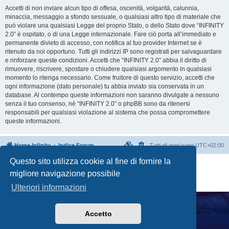
Accetti di non inviare alcun tipo di offesa, oscenità, volgarità, calunnia,
minaccia, messaggio a sfondo sessuale, o qualsiasi altro tipo di materiale che
può violare una qualsiasi Legge del proprio Stato, o dello Stato dove “INFINITY
2.0” è ospitato, o di una Legge internazionale. Fare ciò porta all’immediato e
permanente divieto di accesso, con notifica al tuo provider Internet se è
ritenuto da noi opportuno. Tutti gli indirizzi IP sono registrati per salvaguardare
e rinforzare queste condizioni. Accetti che “INFINITY 2.0” abbia il diritto di
rimuovere, riscrivere, spostare o chiudere qualsiasi argomento in qualsiasi
momento lo ritenga necessario. Come fruitore di questo servizio, accetti che
ogni informazione (dato personale) tu abbia inviato sia conservata in un
database. Al contempo queste informazioni non saranno divulgate a nessuno
senza il tuo consenso, né “INFINITY 2.0” o phpBB sono da ritenersi
responsabili per qualsiasi violazione al sistema che possa compromettere
queste informazioni.
Home Infinity
Indice Forum
Tutti gli orari sono
UTC+02:00
Questo sito utilizza cookie al fine di fornire la
Creato da
phpBB
® Forum Software © phpBB Limited
migliore navigazione possibile
Traduzione Italiana
phpBB-Italia.it
Privacy
|
Condizioni
Ulteriori informazioni
Accetto