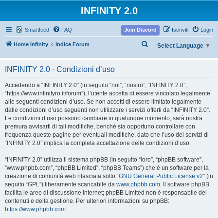
INFINITY 2.0
Smartfeed
FAQ
Join Discord
Iscriviti
Login
C
Home Infinity
Indice Forum
Select Language
▼
e
r
INFINITY 2.0 - Condizioni d’uso
c
Accedendo a “INFINITY 2.0” (in seguito “noi”, “nostro”, “INFINITY 2.0”,
a
“https://www.infinityro.it/forum”), l’utente accetta di essere vincolato legalmente
alle seguenti condizioni d’uso. Se non accetti di essere limitato legalmente
dalle condizioni d’uso seguenti non utilizzare i servizi offerti da “INFINITY 2.0”.
Le condizioni d’uso possono cambiare in qualunque momento, sarà nostra
premura avvisarti di tali modifiche, benché sia opportuno controllare con
frequenza queste pagine per eventuali modifiche, dato che l’uso dei servizi di
“INFINITY 2.0” implica la completa accettazione delle condizioni d’uso.
“INFINITY 2.0” utilizza il sistema phpBB (in seguito “loro”, “phpBB software”,
“www.phpbb.com”, “phpBB Limited”, “phpBB Teams”) che è un software per la
creazione di comunità web rilasciata sotto “
GNU General Public License v2
” (in
seguito “GPL”) liberamente scaricabile da
www.phpbb.com
. Il software phpBB
facilita le aree di discussione internet; phpBB Limited non è responsabile dei
contenuti e della gestione. Per ulteriori informazioni su phpBB:
https://www.phpbb.com
.