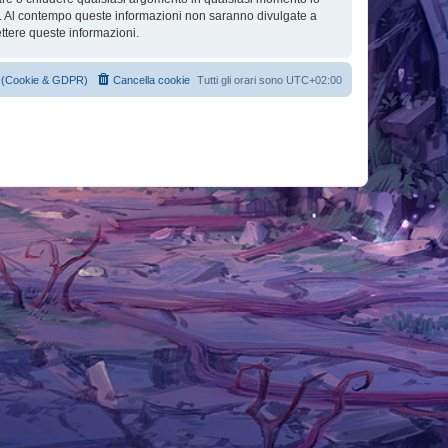
se. Al contempo queste informazioni non saranno divulgate a
ttere queste informazioni.
cy (Cookie & GDPR)
Cancella cookie
Tutti gli orari sono
UTC+02:00