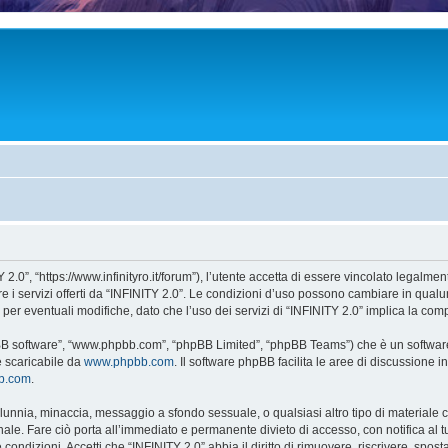
 2.0”, “https://www.infinityro.it/forum”), l’utente accetta di essere vincolato legalme
re i servizi offerti da “INFINITY 2.0”. Le condizioni d’uso possono cambiare in qual
r eventuali modifiche, dato che l’uso dei servizi di “INFINITY 2.0” implica la comp
hpBB software”, “www.phpbb.com”, “phpBB Limited”, “phpBB Teams”) che è un software
e scaricabile da
www.phpbb.com
. Il software phpBB facilita le aree di discussione
bb.com
.
 calunnia, minaccia, messaggio a sfondo sessuale, o qualsiasi altro tipo di materiale
le. Fare ciò porta all’immediato e permanente divieto di accesso, con notifica al tuo
e condizioni. Accetti che “INFINITY 2.0” abbia il diritto di rimuovere, riscrivere, s