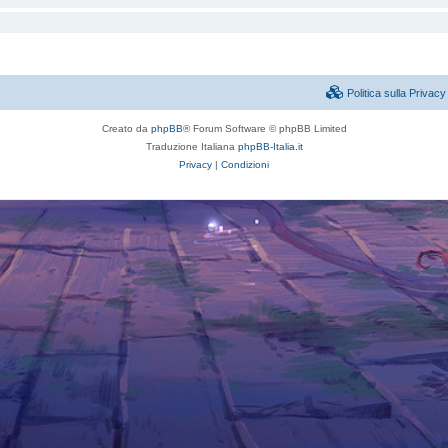
Politica sulla Priva
Creato da
phpBB
® Forum Software © phpBB Limited
Traduzione Italiana
phpBB-Italia.it
Privacy
|
Condizioni