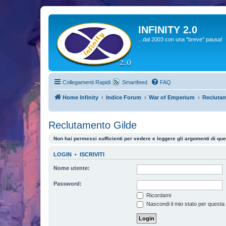
INFINITY 2.0
...dal 2003 con una "breve" pausa!
Collegamenti Rapidi
Smartfeed
FAQ
Home Infinity
Indice Forum
War of Emperium
Reclutam
Reclutamento Gilde
Non hai permessi sufficienti per vedere e leggere gli argomenti di qu
LOGIN
•
ISCRIVITI
Nome utente:
Password:
Ricordami
Nascondi il mio stato per questa