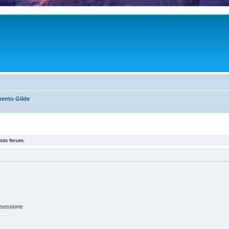
ento Gilde
esto forum.
 sessione