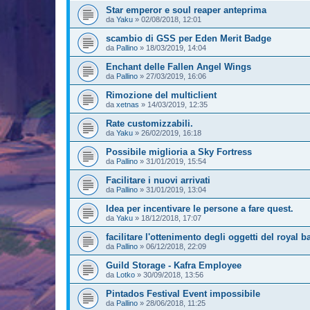
Star emperor e soul reaper anteprima
da
Yaku
»
02/08/2018, 12:01
scambio di GSS per Eden Merit Badge
da
Pallino
»
18/03/2019, 14:04
Enchant delle Fallen Angel Wings
da
Pallino
»
27/03/2019, 16:06
Rimozione del multiclient
da
xetnas
»
14/03/2019, 12:35
Rate customizzabili.
da
Yaku
»
26/02/2019, 16:18
Possibile miglioria a Sky Fortress
da
Pallino
»
31/01/2019, 15:54
Facilitare i nuovi arrivati
da
Pallino
»
31/01/2019, 13:04
Idea per incentivare le persone a fare quest.
da
Yaku
»
18/12/2018, 17:07
facilitare l'ottenimento degli oggetti del royal 
da
Pallino
»
06/12/2018, 22:09
Guild Storage - Kafra Employee
da
Lotko
»
30/09/2018, 13:56
Pintados Festival Event impossibile
da
Pallino
»
28/06/2018, 11:25