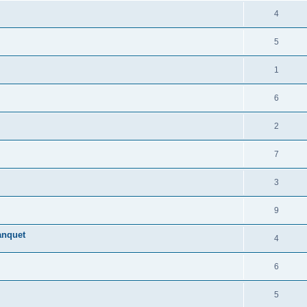
4
5
1
6
2
7
3
9
banquet
4
6
5