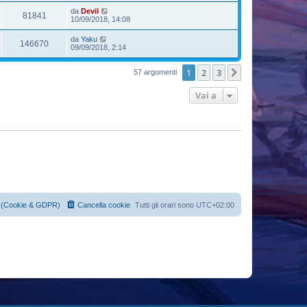
da
Devil
81841
10/09/2018, 14:08
da
Yaku
146670
09/09/2018, 2:14
1
2
3
Prossimo
57 argomenti
Vai a
cy (Cookie & GDPR)
Cancella cookie
Tutti gli orari sono
UTC+02:00