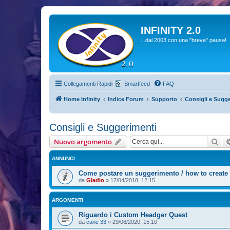
INFINITY 2.0
...dal 2003 con una "breve" pausa!
Collegamenti Rapidi
Smartfeed
FAQ
Home Infinity
Indice Forum
Supporto
Consigli e Sugg
Consigli e Suggerimenti
Cer
Nuovo argomento
ANNUNCI
Come postare un suggerimento / how to create 
da
Gladio
»
17/04/2018, 12:15
ARGOMENTI
Riguardo i Custom Headger Quest
da
cane 33
»
29/06/2020, 15:10