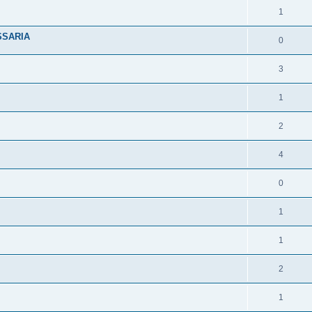
1
ESSARIA
0
3
1
2
4
0
1
1
2
1