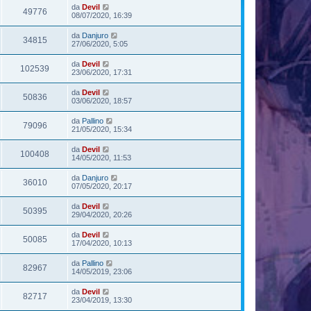
da
Devil
49776
08/07/2020, 16:39
da
Danjuro
34815
27/06/2020, 5:05
da
Devil
102539
23/06/2020, 17:31
da
Devil
50836
03/06/2020, 18:57
da
Pallino
79096
21/05/2020, 15:34
da
Devil
100408
14/05/2020, 11:53
da
Danjuro
36010
07/05/2020, 20:17
da
Devil
50395
29/04/2020, 20:26
da
Devil
50085
17/04/2020, 10:13
da
Pallino
82967
14/05/2019, 23:06
da
Devil
82717
23/04/2019, 13:30