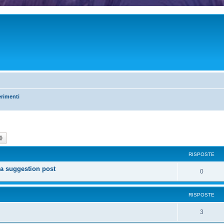
erimenti
ca
Ricerca avanzata
RISPOSTE
a suggestion post
0
RISPOSTE
3