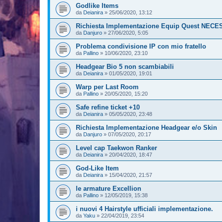
Godlike Items
da
Deianira
»
25/06/2020, 13:12
Richiesta Implementazione Equip Quest NEC
da
Danjuro
»
27/06/2020, 5:05
Problema condivisione IP con mio fratello
da
Pallino
»
10/06/2020, 23:10
Headgear Bio 5 non scambiabili
da
Deianira
»
01/05/2020, 19:01
Warp per Last Room
da
Pallino
»
20/05/2020, 15:20
Safe refine ticket +10
da
Deianira
»
05/05/2020, 23:48
Richiesta Implementazione Headgear e/o Skin
da
Danjuro
»
07/05/2020, 20:17
Level cap Taekwon Ranker
da
Deianira
»
20/04/2020, 18:47
God-Like Item
da
Deianira
»
15/04/2020, 21:57
le armature Excellion
da
Pallino
»
12/05/2019, 15:38
i nuovi 4 Hairstyle ufficiali implementazione.
da
Yaku
»
22/04/2019, 23:54