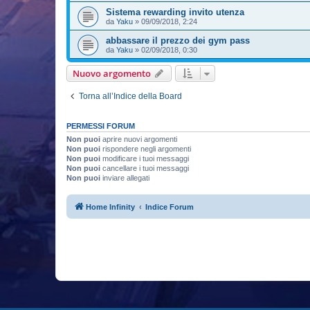
Sistema rewarding invito utenza
da
Yaku
»
09/09/2018, 2:24
abbassare il prezzo dei gym pass
da
Yaku
»
02/09/2018, 0:30
Nuovo argomento
Torna all’Indice della Board
PERMESSI FORUM
Non puoi
aprire nuovi argomenti
Non puoi
rispondere negli argomenti
Non puoi
modificare i tuoi messaggi
Non puoi
cancellare i tuoi messaggi
Non puoi
inviare allegati
Home Infinity
Indice Forum