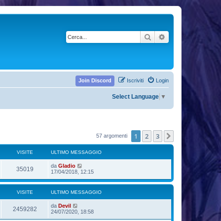
Cerca
Ricerca avanzata
Join Discord
Iscriviti
Login
Select Language
▼
1
2
3
Prossimo
57 argomenti
VISITE
ULTIMO MESSAGGIO
da
Gladio
35019
17/04/2018, 12:15
VISITE
ULTIMO MESSAGGIO
da
Devil
2459282
24/07/2020, 18:58