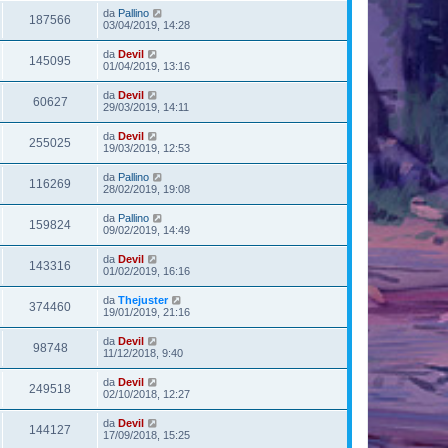
da
Pallino
187566
03/04/2019, 14:28
da
Devil
145095
01/04/2019, 13:16
da
Devil
60627
29/03/2019, 14:11
da
Devil
255025
19/03/2019, 12:53
da
Pallino
116269
28/02/2019, 19:08
da
Pallino
159824
09/02/2019, 14:49
da
Devil
143316
01/02/2019, 16:16
da
Thejuster
374460
19/01/2019, 21:16
da
Devil
98748
11/12/2018, 9:40
da
Devil
249518
02/10/2018, 12:27
da
Devil
144127
17/09/2018, 15:25