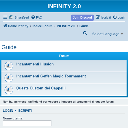
INFINITY 2.0
Smartfeed
FAQ
Join Discord
Iscriviti
Login
Home Infinity
Indice Forum
INFINITY 2.0
Guide
C
Select Language
▼
e
Guide
r
c
Forum
a
Incantamenti Illusion
Incantamenti Geffen Magic Tournament
Quests Custom dei Cappelli
Non hai permessi sufficienti per vedere e leggere gli argomenti di questo forum.
LOGIN
•
ISCRIVITI
Nome utente: