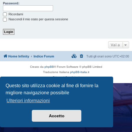
Password:
Ricordami
Nascondi il mio stato per questa sessione
Vai a
Home Infinity
Indice Forum
Tutti gli orari sono
UTC+02:00
Creato da
phpBB
® Forum Software © phpBB Limited
Traduzione Italiana
phpBB-Italia.it
Privacy
|
Condizioni
Questo sito utilizza cookie al fine di fornire la
migliore navigazione possibile
Ulteriori informazioni
Accetto