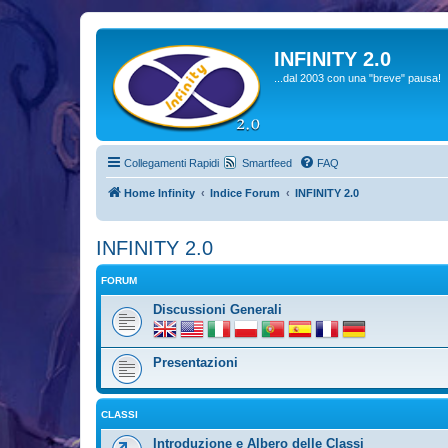
INFINITY 2.0
...dal 2003 con una "breve" pausa!
Collegamenti Rapidi
Smartfeed
FAQ
Home Infinity
Indice Forum
INFINITY 2.0
INFINITY 2.0
FORUM
Discussioni Generali
Presentazioni
CLASSI
Introduzione e Albero delle Classi