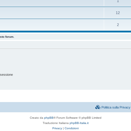
1
12
2
esto forum.
 sessione
Politica sulla Priva
Creato da
phpBB
® Forum Software © phpBB Limited
Traduzione Italiana
phpBB-Italia.it
Privacy
|
Condizioni