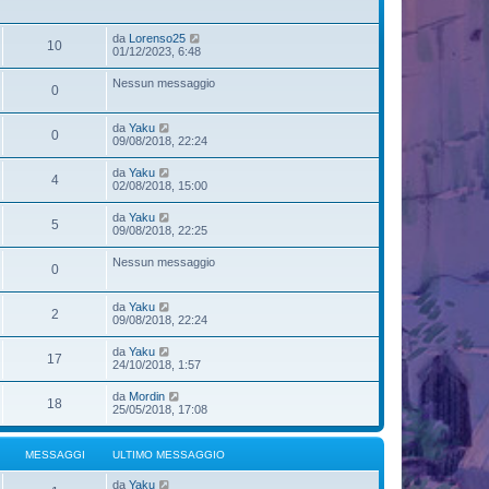
s
m
s
o
a
m
V
da
Lorenso25
g
10
e
e
01/12/2023, 6:48
g
s
d
i
s
i
o
Nessun messaggio
a
0
u
g
l
g
t
V
i
da
Yaku
i
0
e
o
09/08/2018, 22:24
m
d
o
i
m
V
da
Yaku
4
u
e
e
02/08/2018, 15:00
l
s
d
t
s
i
V
da
Yaku
i
a
5
u
e
09/08/2018, 22:25
m
g
l
d
o
g
t
i
m
i
Nessun messaggio
i
0
u
e
o
m
l
s
o
t
s
m
V
da
Yaku
i
a
2
e
e
09/08/2018, 22:24
m
g
s
d
o
g
s
i
m
i
V
da
Yaku
a
17
u
e
o
e
24/10/2018, 1:57
g
l
s
d
g
t
s
i
i
V
da
Mordin
i
a
18
u
o
e
25/05/2018, 17:08
m
g
l
d
o
g
t
i
m
i
i
u
e
o
MESSAGGI
ULTIMO MESSAGGIO
m
l
s
o
t
s
m
V
da
Yaku
i