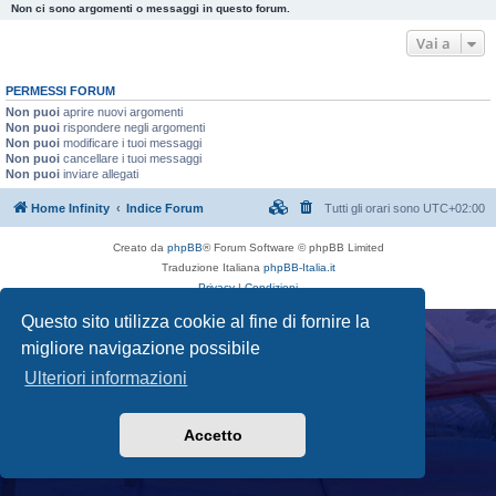
Non ci sono argomenti o messaggi in questo forum.
Vai a
PERMESSI FORUM
Non puoi
aprire nuovi argomenti
Non puoi
rispondere negli argomenti
Non puoi
modificare i tuoi messaggi
Non puoi
cancellare i tuoi messaggi
Non puoi
inviare allegati
Home Infinity
Indice Forum
Tutti gli orari sono
UTC+02:00
Creato da
phpBB
® Forum Software © phpBB Limited
Traduzione Italiana
phpBB-Italia.it
Privacy
|
Condizioni
Questo sito utilizza cookie al fine di fornire la
migliore navigazione possibile
Ulteriori informazioni
Accetto