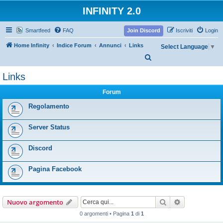
INFINITY 2.0
Smartfeed
FAQ
Join Discord
Iscriviti
Login
Home Infinity
Indice Forum
Annunci
Links
Select Language
▼
C
e
Links
r
Forum
c
a
Regolamento
Server Status
Discord
Pagina Facebook
Cerca
Ricerca avan
Nuovo argomento
0 argomenti • Pagina
1
di
1