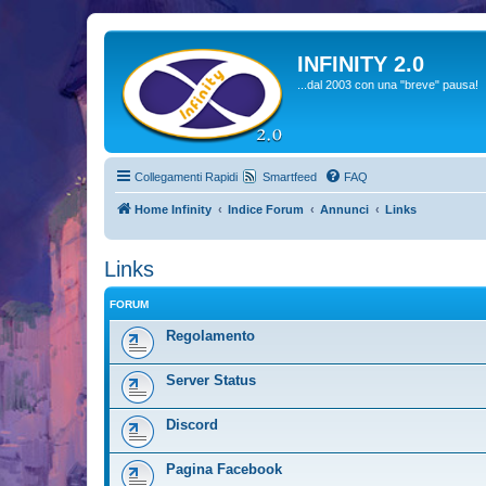
INFINITY 2.0
...dal 2003 con una "breve" pausa!
Collegamenti Rapidi
Smartfeed
FAQ
Home Infinity
Indice Forum
Annunci
Links
Links
FORUM
Regolamento
Server Status
Discord
Pagina Facebook