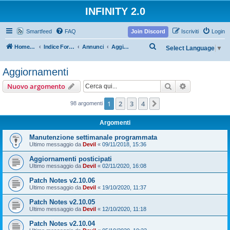
INFINITY 2.0
Smartfeed
FAQ
Join Discord
Iscriviti
Login
C
Home Infinity
Indice Forum
Annunci
Aggiornamenti
Select Language
▼
e
Aggiornamenti
r
c
Cerca
Ricerca avan
Nuovo argomento
a
1
2
3
4
Prossimo
98 argomenti
Argomenti
Manutenzione settimanale programmata
Ultimo messaggio da
Devil
«
09/11/2018, 15:36
Aggiornamenti posticipati
Ultimo messaggio da
Devil
«
02/11/2020, 16:08
Patch Notes v2.10.06
Ultimo messaggio da
Devil
«
19/10/2020, 11:37
Patch Notes v2.10.05
Ultimo messaggio da
Devil
«
12/10/2020, 11:18
Patch Notes v2.10.04