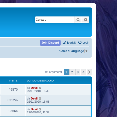
Cerca
Ricerca avanzata
Join Discord
Iscriviti
Login
Select Language
▼
1
2
3
4
Prossimo
98 argomenti
VISITE
ULTIMO MESSAGGIO
da
Devil
49870
09/11/2018, 15:36
da
Devil
831297
02/11/2020, 16:08
da
Devil
93664
19/10/2020, 11:37