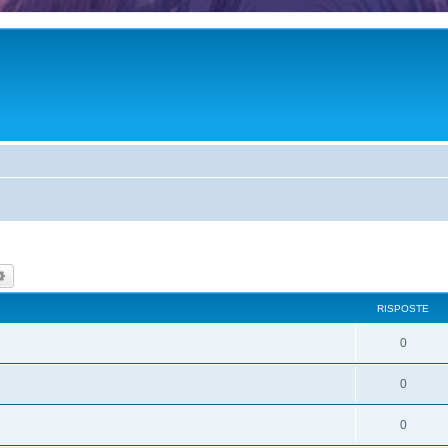
ca
Ricerca avanzata
RISPOSTE
0
0
0