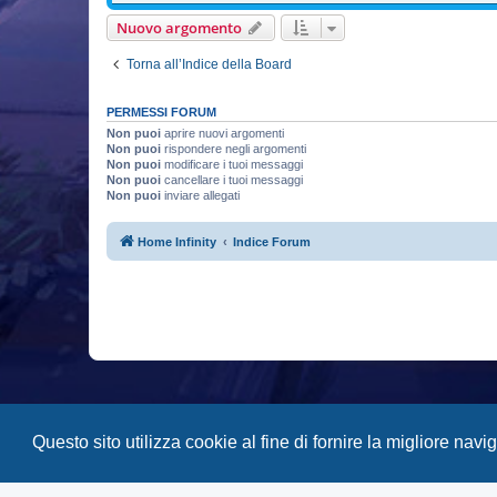
Nuovo argomento
Torna all’Indice della Board
PERMESSI FORUM
Non puoi
aprire nuovi argomenti
Non puoi
rispondere negli argomenti
Non puoi
modificare i tuoi messaggi
Non puoi
cancellare i tuoi messaggi
Non puoi
inviare allegati
Home Infinity
Indice Forum
Questo sito utilizza cookie al fine di fornire la migliore nav