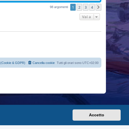
1
2
3
4
Prossimo
98 argomenti
Vai a
cy (Cookie & GDPR)
Cancella cookie
Tutti gli orari sono
UTC+02:00
Accetto