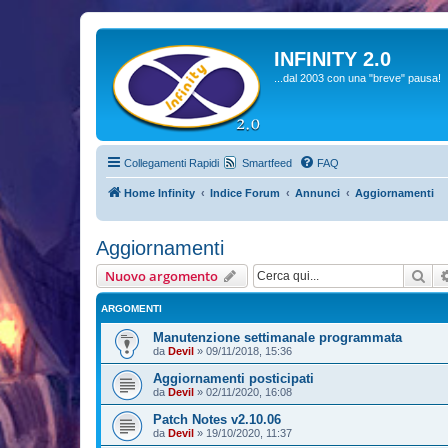
INFINITY 2.0
...dal 2003 con una "breve" pausa!
Collegamenti Rapidi
Smartfeed
FAQ
Home Infinity
Indice Forum
Annunci
Aggiornamenti
Aggiornamenti
Cer
Nuovo argomento
ARGOMENTI
Manutenzione settimanale programmata
da
Devil
»
09/11/2018, 15:36
Aggiornamenti posticipati
da
Devil
»
02/11/2020, 16:08
Patch Notes v2.10.06
da
Devil
»
19/10/2020, 11:37