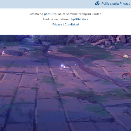
Politica sulla Priva
Creato da
phpBB
® Forum Software © phpBB Limited
Traduzione Italiana
phpBB-Italia.it
Privacy
|
Condizioni