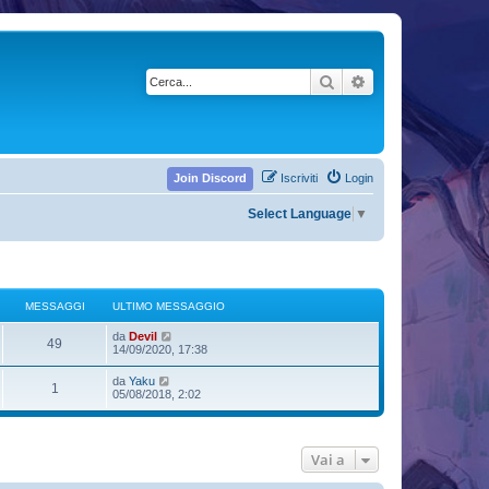
Cerca
Ricerca avanzata
Join Discord
Iscriviti
Login
Select Language
▼
MESSAGGI
ULTIMO MESSAGGIO
V
da
Devil
49
e
14/09/2020, 17:38
d
i
V
da
Yaku
1
u
e
05/08/2018, 2:02
l
d
t
i
i
u
m
l
o
Vai a
t
m
i
e
m