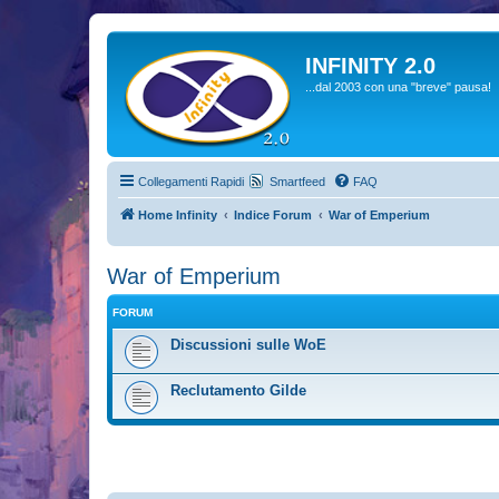
INFINITY 2.0
...dal 2003 con una "breve" pausa!
Collegamenti Rapidi
Smartfeed
FAQ
Home Infinity
Indice Forum
War of Emperium
War of Emperium
FORUM
Discussioni sulle WoE
Reclutamento Gilde