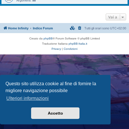
Argomenti:
58
Vai a
Home Infinity
Indice Forum
Tutti gli orari sono
UTC+02:00
Creato da
phpBB
® Forum Software © phpBB Limited
Traduzione Italiana
phpBB-Italia.it
Privacy
|
Condizioni
Questo sito utilizza cookie al fine di fornire la
migliore navigazione possibile
Ulteriori informazioni
Accetto