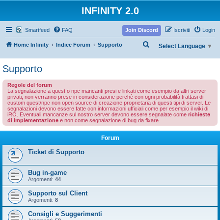
INFINITY 2.0
Smartfeed
FAQ
Join Discord
Iscriviti
Login
C
Home Infinity
Indice Forum
Supporto
Select Language
▼
e
Supporto
r
c
Regole del forum
La segnalazione a quest o npc mancanti presi e linkati come esempio da altri server
a
privati, non verranno prese in considerazione perchè con ogni probabilità trattasi di
custom quest/npc non open source di creazione proprietaria di questi tipi di server. Le
segnalazioni devono essere fatte con informazioni ufficiali come per esempio il wiki di
iRO. Eventuali mancanze sul nostro server devono essere segnalate come
richieste
di implementazione
e non come segnalazione di bug da fixare.
Forum
Ticket di Supporto
Bug in-game
Argomenti:
44
Supporto sul Client
Argomenti:
8
Consigli e Suggerimenti