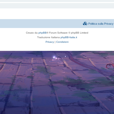
Politica sulla Priva
Creato da
phpBB
® Forum Software © phpBB Limited
Traduzione Italiana
phpBB-Italia.it
Privacy
|
Condizioni