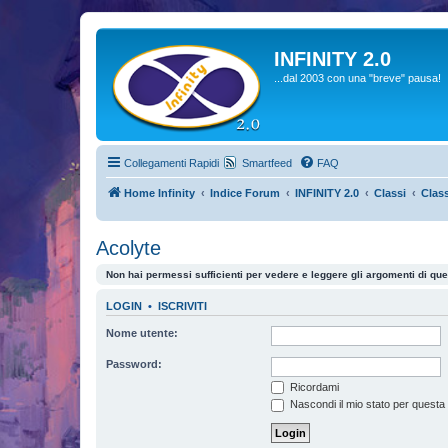
INFINITY 2.0
...dal 2003 con una "breve" pausa!
Collegamenti Rapidi
Smartfeed
FAQ
Home Infinity
Indice Forum
INFINITY 2.0
Classi
Class
Acolyte
Non hai permessi sufficienti per vedere e leggere gli argomenti di qu
LOGIN
•
ISCRIVITI
Nome utente:
Password:
Ricordami
Nascondi il mio stato per questa