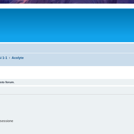
i 1-1
Acolyte
esto forum.
 sessione