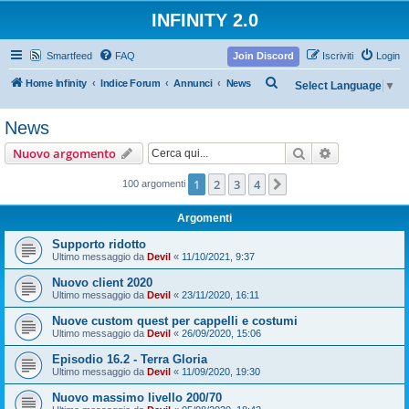
INFINITY 2.0
Smartfeed
FAQ
Join Discord
Iscriviti
Login
C
Home Infinity
Indice Forum
Annunci
News
Select Language
▼
e
News
r
c
Cerca
Ricerca avan
Nuovo argomento
a
1
2
3
4
Prossimo
100 argomenti
Argomenti
Supporto ridotto
Ultimo messaggio da
Devil
«
11/10/2021, 9:37
Nuovo client 2020
Ultimo messaggio da
Devil
«
23/11/2020, 16:11
Nuove custom quest per cappelli e costumi
Ultimo messaggio da
Devil
«
26/09/2020, 15:06
Episodio 16.2 - Terra Gloria
Ultimo messaggio da
Devil
«
11/09/2020, 19:30
Nuovo massimo livello 200/70