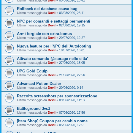
Ultimo messaggio da
Devil
«
05/08/2020, 18:42
Rollback del database causa bug
Ultimo messaggio da
Devil
«
03/08/2020, 23:41
NPC per comandi e settaggi permanenti
Ultimo messaggio da
Devil
«
02/08/2020, 19:15
Armi forgiate con extra-bonus
Ultimo messaggio da
Devil
«
20/07/2020, 12:27
Nuova feature per l'NPC dell'Autolooting
Ultimo messaggio da
Devil
«
18/07/2020, 16:01
Attivato comando @storage nelle citta'
Ultimo messaggio da
Devil
«
27/06/2020, 15:05
UPG Gold Equip
Ultimo messaggio da
Devil
«
21/06/2020, 22:56
Advanced Potion Dealer
Ultimo messaggio da
Devil
«
20/06/2020, 0:14
Raccolta screenshots per sponsorizzazione
Ultimo messaggio da
Devil
«
09/06/2020, 11:13
Battleground 3vs3
Ultimo messaggio da
Devil
«
07/06/2020, 17:56
[Item Shop] Coupon per cambio nome
Ultimo messaggio da
Devil
«
05/06/2020, 12:51