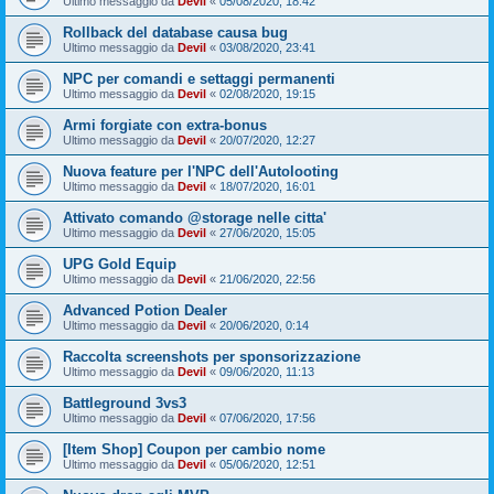
Ultimo messaggio da
Devil
«
05/08/2020, 18:42
Rollback del database causa bug
Ultimo messaggio da
Devil
«
03/08/2020, 23:41
NPC per comandi e settaggi permanenti
Ultimo messaggio da
Devil
«
02/08/2020, 19:15
Armi forgiate con extra-bonus
Ultimo messaggio da
Devil
«
20/07/2020, 12:27
Nuova feature per l'NPC dell'Autolooting
Ultimo messaggio da
Devil
«
18/07/2020, 16:01
Attivato comando @storage nelle citta'
Ultimo messaggio da
Devil
«
27/06/2020, 15:05
UPG Gold Equip
Ultimo messaggio da
Devil
«
21/06/2020, 22:56
Advanced Potion Dealer
Ultimo messaggio da
Devil
«
20/06/2020, 0:14
Raccolta screenshots per sponsorizzazione
Ultimo messaggio da
Devil
«
09/06/2020, 11:13
Battleground 3vs3
Ultimo messaggio da
Devil
«
07/06/2020, 17:56
[Item Shop] Coupon per cambio nome
Ultimo messaggio da
Devil
«
05/06/2020, 12:51