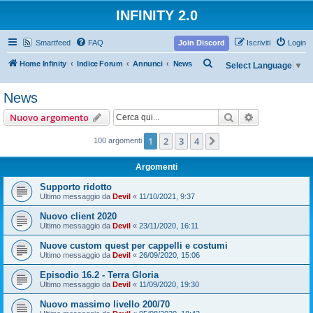
INFINITY 2.0
Smartfeed
FAQ
Join Discord
Iscriviti
Login
C
Home Infinity
Indice Forum
Annunci
News
Select Language
▼
e
News
r
c
Cerca
Ricerca avan
Nuovo argomento
a
1
2
3
4
Prossimo
100 argomenti
Argomenti
Supporto ridotto
Ultimo messaggio da
Devil
«
11/10/2021, 9:37
Nuovo client 2020
Ultimo messaggio da
Devil
«
23/11/2020, 16:11
Nuove custom quest per cappelli e costumi
Ultimo messaggio da
Devil
«
26/09/2020, 15:06
Episodio 16.2 - Terra Gloria
Ultimo messaggio da
Devil
«
11/09/2020, 19:30
Nuovo massimo livello 200/70