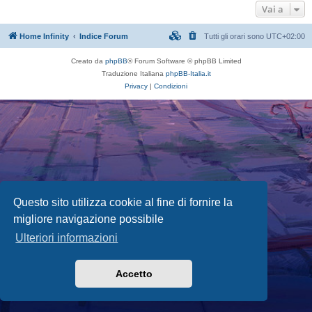
Vai a
Home Infinity
Indice Forum
Tutti gli orari sono
UTC+02:00
Creato da
phpBB
® Forum Software © phpBB Limited
Traduzione Italiana
phpBB-Italia.it
Privacy
|
Condizioni
Questo sito utilizza cookie al fine di fornire la
migliore navigazione possibile
Ulteriori informazioni
Accetto