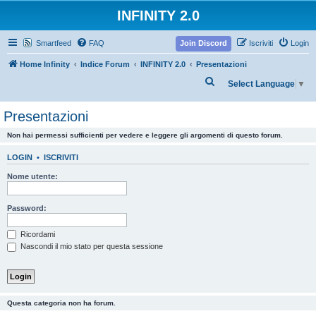
INFINITY 2.0
Smartfeed
FAQ
Join Discord
Iscriviti
Login
Home Infinity
Indice Forum
INFINITY 2.0
Presentazioni
C
Select Language
▼
e
Presentazioni
r
c
Non hai permessi sufficienti per vedere e leggere gli argomenti di questo forum.
a
LOGIN
•
ISCRIVITI
Nome utente:
Password:
Ricordami
Nascondi il mio stato per questa sessione
Questa categoria non ha forum.