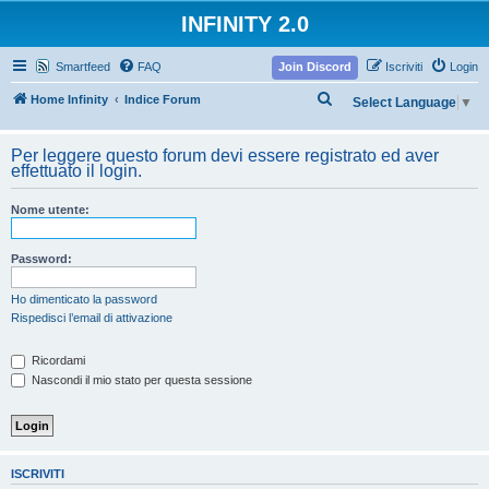
INFINITY 2.0
Smartfeed
FAQ
Join Discord
Iscriviti
Login
C
Home Infinity
Indice Forum
Select Language
▼
e
r
Per leggere questo forum devi essere registrato ed aver
effettuato il login.
c
a
Nome utente:
Password:
Ho dimenticato la password
Rispedisci l’email di attivazione
Ricordami
Nascondi il mio stato per questa sessione
ISCRIVITI