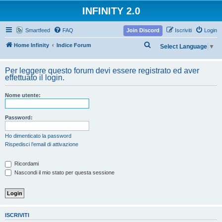
INFINITY 2.0
Smartfeed
FAQ
Join Discord
Iscriviti
Login
C
Home Infinity
Indice Forum
Select Language
▼
e
r
Per leggere questo forum devi essere registrato ed aver
effettuato il login.
c
a
Nome utente:
Password:
Ho dimenticato la password
Rispedisci l’email di attivazione
Ricordami
Nascondi il mio stato per questa sessione
ISCRIVITI