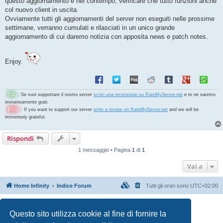
questo aggiornamento e nel contempo, verificare che tutto funzioni anche
col nuovo client in uscita.
Ovviamente tutti gli aggiornamenti del server non eseguiti nelle prossime
settimane, verranno cumulati e rilasciati in un unico grande
aggiornamento di cui daremo notizia con apposita news e patch notes.
Enjoy.
ITA
: Se vuoi supportare il nostro server
scrivi una recensione su RateMyServer.net
e te ne saremo
immensamente grati.
ENG
: If you want to support our server
write a review on RateMyServer.net
and we will be
immensely grateful.
Rispondi
1 messaggio • Pagina
1
di
1
Vai a
Home Infinity
Indice Forum
Tutti gli orari sono
UTC+02:00
Creato da
phpBB
® Forum Software © phpBB Limited
Traduzione Italiana
phpBB-Italia.it
Questo sito utilizza cookie al fine di fornire la
Privacy
|
Condizioni