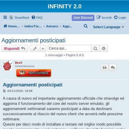
INFINITY 2.0
Smartfeed
FAQ
Join Discord
Iscriviti
Login
C
Home Infinity
Indice Forum
Annunci
Aggiornamenti
Select Language
▼
e
Aggiornamenti posticipati
r
c
Cerca
Ricerca avan
Rispondi
a
1 messaggio • Pagina
1
di
1
Devil
Amministratore
Aggiornamenti posticipati
M
02/11/2020, 16:08
e
s
A causa di nuovo ed importante aggiornamento ufficiale che stravolge ed
s
aggiorna il funzionamento del core del nostro server emulato, gli
a
g
aggiornamenti settimanali saranno posticipati a data da destinarsi
g
successivamente al rilascio del nuovo client che avverrà nelle prossime
i
o
settimane.
Questo per darci modo di installare e testare nel miglior modo possibile