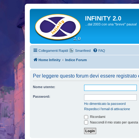
INFINITY 2.0
...dal 2003 con una "breve" pausa!
Collegamenti Rapidi
Smartfeed
FAQ
Home Infinity
Indice Forum
Per leggere questo forum devi essere registrato ed
Nome utente:
Password:
Ho dimenticato la password
Rispedisci l’email di attivazione
Ricordami
Nascondi il mio stato per questa