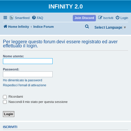
INFINITY 2.0
Smartfeed
FAQ
Join Discord
Iscriviti
Login
C
Home Infinity
Indice Forum
Select Language
▼
e
r
Per leggere questo forum devi essere registrato ed aver
effettuato il login.
c
a
Nome utente:
Password:
Ho dimenticato la password
Rispedisci l’email di attivazione
Ricordami
Nascondi il mio stato per questa sessione
ISCRIVITI