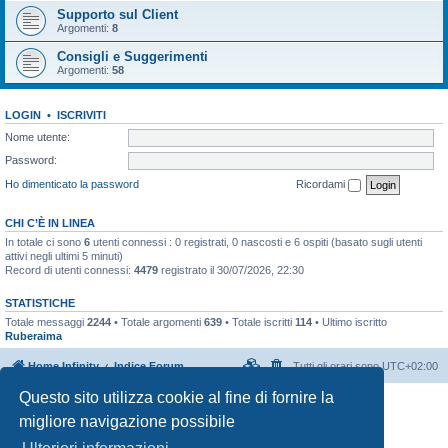
Supporto sul Client
Argomenti:
8
Consigli e Suggerimenti
Argomenti:
58
LOGIN
•
ISCRIVITI
Nome utente:
Password:
Ho dimenticato la password
Ricordami
CHI C’È IN LINEA
In totale ci sono
6
utenti connessi : 0 registrati, 0 nascosti e 6 ospiti (basato sugli utenti
attivi negli ultimi 5 minuti)
Record di utenti connessi:
4479
registrato il 30/07/2026, 22:30
STATISTICHE
Totale messaggi
2244
• Totale argomenti
639
• Totale iscritti
114
• Ultimo iscritto
Ruberaima
Home Infinity
Indice Forum
Tutti gli orari sono
UTC+02:00
Questo sito utilizza cookie al fine di fornire la
Creato da
phpBB
® Forum Software © phpBB Limited
migliore navigazione possibile
Traduzione Italiana
phpBB-Italia.it
Privacy
|
Condizioni