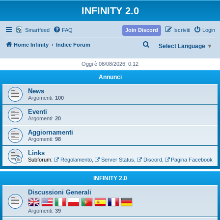
INFINITY 2.0
Smartfeed
FAQ
Join Discord
Iscriviti
Login
C
Home Infinity
Indice Forum
Select Language
▼
e
Oggi è 08/08/2026, 0:12
r
Annunci
c
News
a
Argomenti:
100
Eventi
Argomenti:
20
Aggiornamenti
Argomenti:
98
Links
Subforum:
Regolamento
,
Server Status
,
Discord
,
Pagina Facebook
INFINITY 2.0
Discussioni Generali
Argomenti:
39