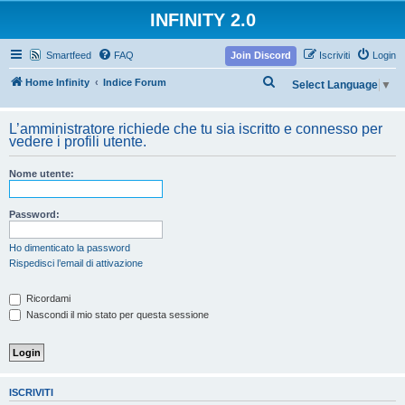
INFINITY 2.0
Smartfeed
FAQ
Join Discord
Iscriviti
Login
C
Home Infinity
Indice Forum
Select Language
▼
e
r
L’amministratore richiede che tu sia iscritto e connesso per
vedere i profili utente.
c
a
Nome utente:
Password:
Ho dimenticato la password
Rispedisci l’email di attivazione
Ricordami
Nascondi il mio stato per questa sessione
ISCRIVITI