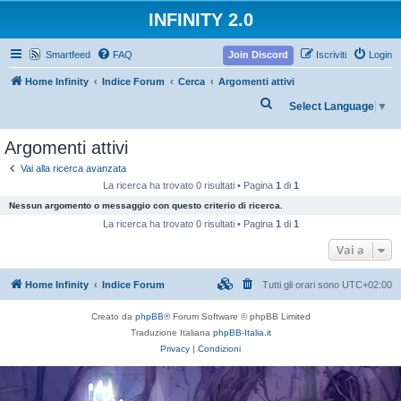
INFINITY 2.0
Smartfeed
FAQ
Join Discord
Iscriviti
Login
Home Infinity
Indice Forum
Cerca
Argomenti attivi
C
Select Language
▼
e
Argomenti attivi
r
c
Vai alla ricerca avanzata
La ricerca ha trovato 0 risultati • Pagina
1
di
1
a
Nessun argomento o messaggio con questo criterio di ricerca.
La ricerca ha trovato 0 risultati • Pagina
1
di
1
Vai a
Home Infinity
Indice Forum
Tutti gli orari sono
UTC+02:00
Creato da
phpBB
® Forum Software © phpBB Limited
Traduzione Italiana
phpBB-Italia.it
Privacy
|
Condizioni