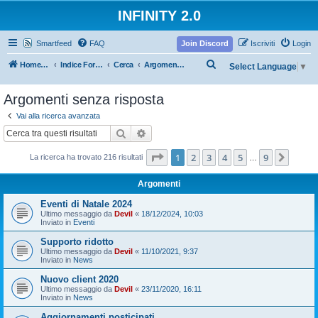
INFINITY 2.0
Smartfeed
FAQ
Join Discord
Iscriviti
Login
C
Home Infinity
Indice Forum
Cerca
Argomenti senza risposta
Select Language
▼
e
Argomenti senza risposta
r
c
Vai alla ricerca avanzata
Cerca
Ricerca avanzata
a
Pagina
1
di
9
1
2
3
4
5
9
Pross
La ricerca ha trovato 216 risultati
…
Argomenti
Eventi di Natale 2024
Ultimo messaggio da
Devil
«
18/12/2024, 10:03
Inviato in
Eventi
Supporto ridotto
Ultimo messaggio da
Devil
«
11/10/2021, 9:37
Inviato in
News
Nuovo client 2020
Ultimo messaggio da
Devil
«
23/11/2020, 16:11
Inviato in
News
Aggiornamenti posticipati