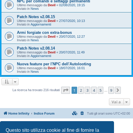
NPC per comandi e settaggi permanenti
Ultimo messaggio da
Devil
«
02/08/2020, 19:15
Inviato in
News
Patch Notes v2.08.15
Ultimo messaggio da
Devil
«
27/07/2020, 10:13
Inviato in
Aggiornamenti
Armi forgiate con extra-bonus
Ultimo messaggio da
Devil
«
20/07/2020, 12:27
Inviato in
News
Patch Notes v2.08.14
Ultimo messaggio da
Devil
«
20/07/2020, 11:49
Inviato in
Aggiornamenti
Nuova feature per l'NPC dell'Autolooting
Ultimo messaggio da
Devil
«
18/07/2020, 16:01
Inviato in
News
Pagina
1
di
9
1
2
3
4
5
9
Pross
La ricerca ha trovato 216 risultati
…
Vai a
Home Infinity
Indice Forum
Tutti gli orari sono
UTC+02:00
Creato da
phpBB
® Forum Software © phpBB Limited
Traduzione Italiana
phpBB-Italia.it
Questo sito utilizza cookie al fine di fornire la