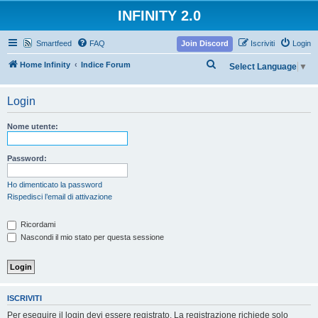
INFINITY 2.0
Smartfeed
FAQ
Join Discord
Iscriviti
Login
C
Home Infinity
Indice Forum
Select Language
▼
e
r
Login
c
Nome utente:
a
Password:
Ho dimenticato la password
Rispedisci l’email di attivazione
Ricordami
Nascondi il mio stato per questa sessione
ISCRIVITI
Per eseguire il login devi essere registrato. La registrazione richiede solo