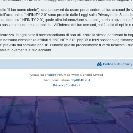
eguito “il tuo nome utente”), una password da usare per accedere al tuo account (in s
 dell’account su “INFINITY 2.0” sono protette dalle Leggi sulla Privacy dello Stato ch
trazione su “INFINITY 2.0”, quale altra informazione sia obbligatoria o opzionale, è a 
ito possano essere rese pubbliche. All’interno del tuo account, hai facoltà di opt-in
icurezza. In ogni caso ti raccomandiamo di non utilizzare la stessa password in tro
in nessuna circostanza affiliati di “INFINITY 2.0”, phpBB o terzi possono legittimam
” prevista dal software phpBB. Durante questo procedimento ti verrà richiesto il t
dere nuovamente al tuo account.
Politica sulla Priva
Creato da
phpBB
® Forum Software © phpBB Limited
Traduzione Italiana
phpBB-Italia.it
Privacy
|
Condizioni