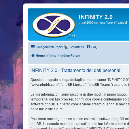
INFINITY 2.0
...dal 2003 con una "breve" pausa!
Collegamenti Rapidi
Smartfeed
FAQ
Home Infinity
Indice Forum
INFINITY 2.0 - Trattamento dei dati personali
Questo paragrafo spiega dettagliatamente come “INFINITY 2.0” ed ev
“www.phpbb.com”, “phpBB Limited”, “phpBB Teams”) usano le infor
Le tue informazioni sono raccolte in due modi. In primo luogo, m
temporanei del tuo browser. I primi due cookie contengono solo 
software phpBB. Un terzo cookie viene creato quando si naviga t
nelle tue visite future.
Possiamo anche generare cookie esterni al software phpBB mentr
phpBB. Il secondo metodo di raccolta delle tue informazioni è d
“messaggi da ospite”), registrarsi su “INFINITY 2.0” (in seguito “