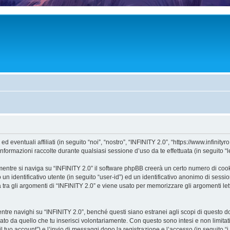
entuali affiliati (in seguito “noi”, “nostro”, “INFINITY 2.0”, “https://www.infinityro
mazioni raccolte durante qualsiasi sessione d’uso da te effettuata (in seguito “le
entre si naviga su “INFINITY 2.0” il software phpBB creerà un certo numero di cookie
un identificativo utente (in seguito “user-id”) ed un identificativo anonimo di sess
ra gli argomenti di “INFINITY 2.0” e viene usato per memorizzare gli argomenti lett
e navighi su “INFINITY 2.0”, benché questi siano estranei agli scopi di questo doc
ato da quello che tu inserisci volontariamente. Con questo sono intesi e non limitat
il tuo account”) e l’invio di messaggi dopo la registrazione e l’accesso (in seguito “i