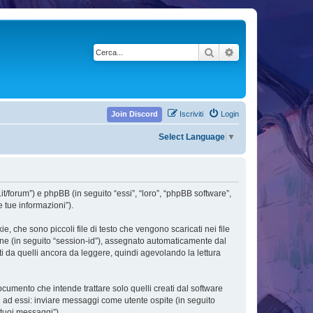
Cerca
Ricerca avanzata
Join Discord
Iscriviti
Login
Select Language
▼
.it/forum”) e phpBB (in seguito “essi”, “loro”, “phpBB software”,
 tue informazioni”).
, che sono piccoli file di testo che vengono scaricati nei file
ione (in seguito “session-id”), assegnato automaticamente dal
i da quelli ancora da leggere, quindi agevolando la lettura
umento che intende trattare solo quelli creati dal software
i ad essi: inviare messaggi come utente ospite (in seguito
 tuoi messaggi”).