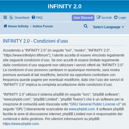
INFINITY 2.0
Smartfeed
FAQ
Join Discord
Iscriviti
Login
C
Home Infinity
Indice Forum
Select Language
▼
e
r
INFINITY 2.0 - Condizioni d’uso
c
Accedendo a “INFINITY 2.0” (in seguito “noi”, “nostro”, “INFINITY 2.0”,
a
“https://www.infinityro.it/forum”), l’utente accetta di essere vincolato legalmente
alle seguenti condizioni d’uso. Se non accetti di essere limitato legalmente
dalle condizioni d’uso seguenti non utilizzare i servizi offerti da “INFINITY 2.0”.
Le condizioni d’uso possono cambiare in qualunque momento, sarà nostra
premura avvisarti di tali modifiche, benché sia opportuno controllare con
frequenza queste pagine per eventuali modifiche, dato che l’uso dei servizi di
“INFINITY 2.0” implica la completa accettazione delle condizioni d’uso.
“INFINITY 2.0” utilizza il sistema phpBB (in seguito “loro”, “phpBB software”,
“www.phpbb.com”, “phpBB Limited”, “phpBB Teams”) che è un software per la
creazione di comunità web rilasciata sotto “
GNU General Public License v2
” (in
seguito “GPL”) liberamente scaricabile da
www.phpbb.com
. Il software phpBB
facilita le aree di discussione internet; phpBB Limited non è responsabile dei
contenuti e della gestione. Per ulteriori informazioni su phpBB:
https://www.phpbb.com
.