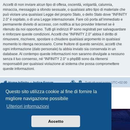
Accetti di non inviare alcun tipo di offesa, oscenità, volgarità, calunnia,
minaccia, messaggio a sfondo sessuale, o qualsiasi altro tipo di materiale che
può violare una qualsiasi Legge del proprio Stato, o dello Stato dove “INFINITY
2.0” è ospitato, o di una Legge internazionale. Fare ciò porta all’immediato e
permanente divieto di accesso, con notifica al tuo provider Internet se è
ritenuto da noi opportuno. Tutti gli indirizzi IP sono registrati per salvaguardare
e rinforzare queste condizioni. Accetti che “INFINITY 2.0” abbia il diritto di
rimuovere, riscrivere, spostare o chiudere qualsiasi argomento in qualsiasi
momento lo ritenga necessario. Come fruitore di questo servizio, accetti che
ogni informazione (dato personale) tu abbia inviato sia conservata in un
database. Al contempo queste informazioni non saranno divulgate a nessuno
senza il tuo consenso, né “INFINITY 2.0” o phpBB sono da ritenersi
responsabili per qualsiasi violazione al sistema che possa compromettere
queste informazioni.
Home Infinity
Indice Forum
Tutti gli orari sono
UTC+02:00
Questo sito utilizza cookie al fine di fornire la
Creato da
phpBB
® Forum Software © phpBB Limited
migliore navigazione possibile
Traduzione Italiana
phpBB-Italia.it
Privacy
|
Condizioni
Ulteriori informazioni
Accetto